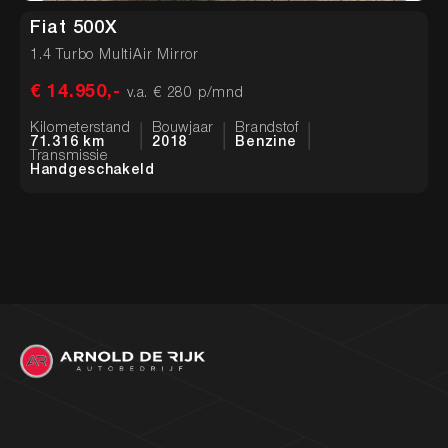
Fiat 500X
1.4 Turbo MultiAir Mirror
1
€ 14.950,-
€
v.a. € 280 p/mnd
Kilometerstand
Bouwjaar
Brandstof
K
71.316 km
2018
Benzine
1
Transmissie
T
Handgeschakeld
H