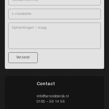
Verzend
Verzend
Contact
info@arnoldderijk.nl
0165 – 56 14 56