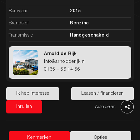
Bouwjaar
2015
Brandstof
Benzine
Transmissie
Handgeschakeld
Arnold de Rijk
info@arnoldderijk.nl
0165 – 56 14 56
Home
Aanbod
Diensten
Werkplaats
Over ons
Contact
Ik heb interesse
Leasen / financieren
Ik heb interesse
Leasen / financieren
Inruilen
Auto delen:
Inruilen
Kenmerken
Opties