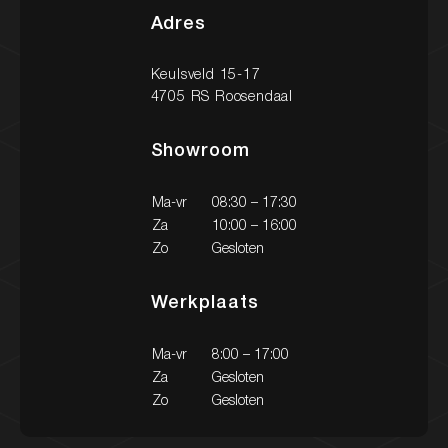
Adres
Keulsveld 15-17
Nieuw binnen
4705 RS Roosendaal
Showroom
Onze diensten
Onze werkplaats
Ma-vr
08:30 – 17:30
Za
10:00 – 16:00
Zo
Gesloten
Heeft u vragen over onze diensten?
Werkplaats
Een occasion of wilt u een afspraak maken? Neem
gerust contact met ons op via onderstaande
gegevens. We staan klaar om u te helpen!
Ma-vr
8:00 – 17:00
Za
Gesloten
Zo
Gesloten
Contact
Contact