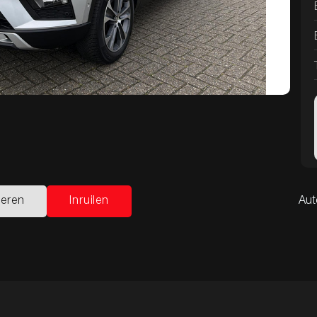
ieren
Inruilen
Aut
ieren
Inruilen