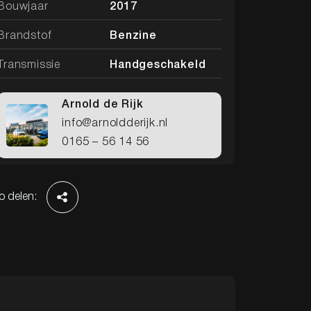
Bouwjaar
2017
Brandstof
Benzine
Transmissie
Handgeschakeld
Arnold de Rijk
info@arnoldderijk.nl
0165 – 56 14 56
o delen: