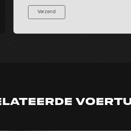
Verzend
Verzend
elateerde voertu