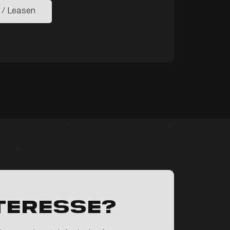
 / Leasen
 / Leasen
teresse?
Aanbod