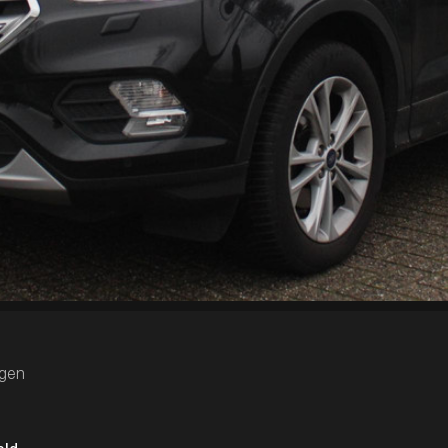
Heeft u 
Een occa
Neem
Onze werkplaats
onderstaan
ogen