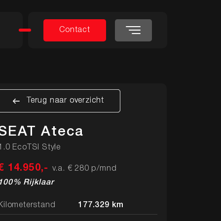
Contact
Contact
Terug naar overzicht
Terug naar overzicht
Terug naar overzicht
Terug naar overzicht
SEAT Ateca
1.0 EcoTSI Style
€ 14.950,-
v.a. € 280 p/mnd
100% Rijklaar
Kilometerstand
177.329 km