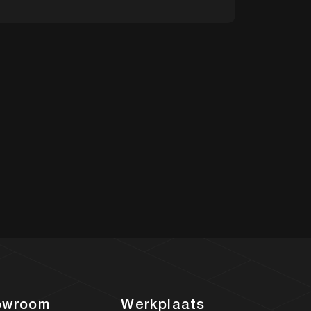
204.491 km
owroom
Werkplaats