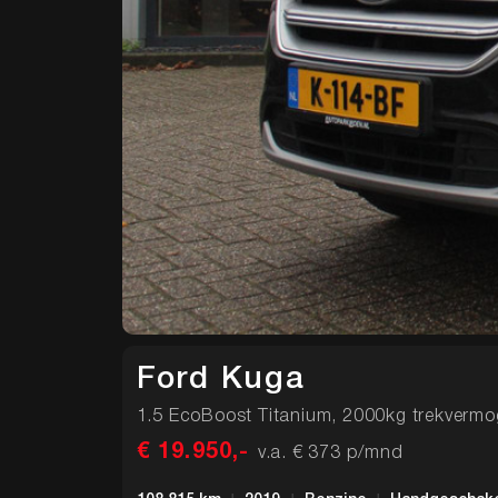
Onze diensten
Ford Kuga
1.5 EcoBoost Titanium, 2000kg trekverm
€ 19.950,-
v.a. € 373 p/mnd