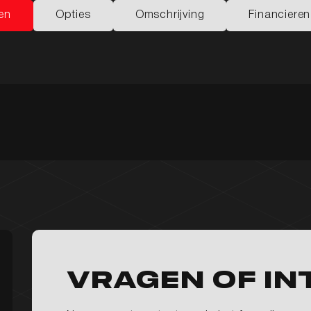
en
Opties
Omschrijving
Financieren
en
Opties
Omschrijving
Financieren
Vragen of in
Home