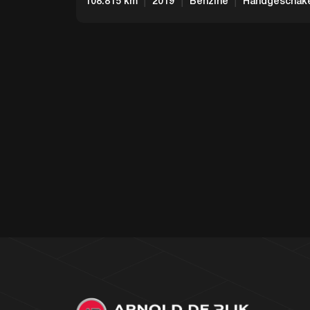
108.815 km
2019
Benzine
Handgeschak