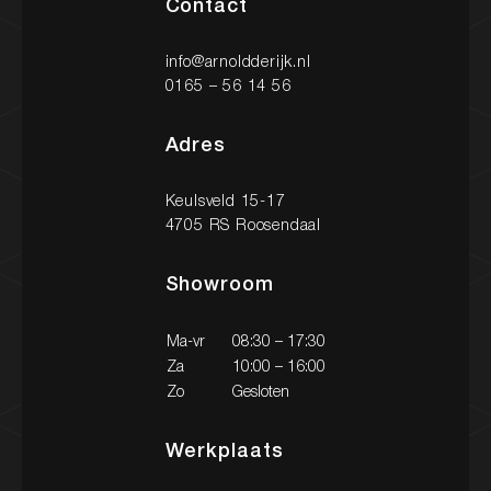
Contact
Nieuw binnen
info@arnoldderijk.nl
0165 – 56 14 56
Adres
Onze diensten
Onze werkplaats
Keulsveld 15-17
4705 RS Roosendaal
Heeft u vragen over onze diensten?
Showroom
Een occasion of wilt u een afspraak maken? Neem
gerust contact met ons op via onderstaande
Ma-vr
08:30 – 17:30
gegevens. We staan klaar om u te helpen!
Za
10:00 – 16:00
Zo
Gesloten
Contact
Contact
Werkplaats