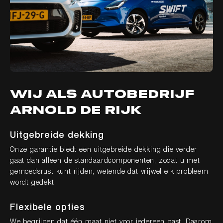
wij als Autobedrijf
Arnold de Rijk
Home
Aanbod
Diensten
Werkplaats
Over ons
Contact
Uitgebreide dekking
Onze garantie biedt een uitgebreide dekking die verder
gaat dan alleen de standaardcomponenten, zodat u met
gemoedsrust kunt rijden, wetende dat vrijwel elk probleem
wordt gedekt.
Flexibele opties
We begrijpen dat één maat niet voor iedereen past. Daarom